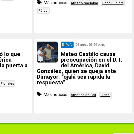
Más noticias:
Atlético Nacional
Boca Juniors
Fútbol
El País
06 ago., 03:29 p.m.
ó lo que
Mateo Castillo causa
rica
preocupación en el D.T.
la puerta a
del América, David
González, quien se queja ante
Dimayor: “ojalá sea rápida la
respuesta”
Fichajes
Más noticias:
América de Cali
Fútbol