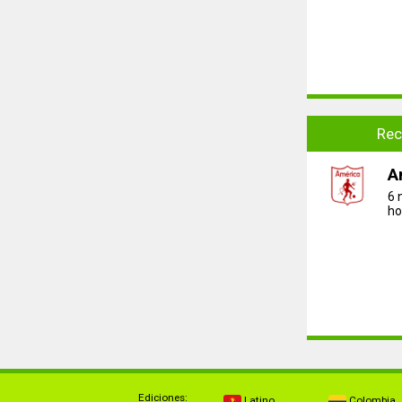
Rec
A
6 
ho
Ediciones:
Latino
Colombia