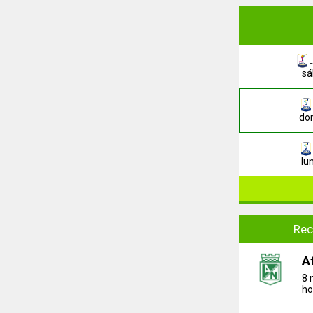
L
sá
dom
lu
Rec
A
8 
ho