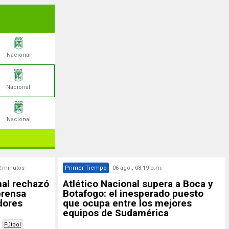
Nacional
Nacional
Nacional
2 minutos
Primer Tiempo
06 ago., 08:19 p.m.
nal rechazó
Atlético Nacional supera a Boca y
prensa
Botafogo: el inesperado puesto
dores
que ocupa entre los mejores
equipos de Sudamérica
Fútbol