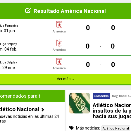
Resultado América Nacional
0
0
iga Femenina
-
b. 01 jun.
América
0
0
Liga Betplay
-
. 04 feb.
América
0
0
Liga Betplay
-
n. 29 ene.
América
Ver más
omendados para ti
Colombia
hoy, hace 4
Atlético Nacio
tlético Nacional
insultos de la 
hacia sus juga
nuevas noticias en las últimas 24
ras
Más noticias:
Atlético Nacional