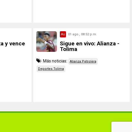
As
01 ago., 08:52 p.m.
a y vence
Sigue en vivo: Alianza -
Tolima
Más noticias:
Alianza Petrolera
Deportes Tolima