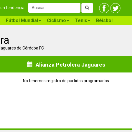
 son tendencia
Fútbol Mundial
Ciclismo
Tenis
Béisbol
ra
 Jaguares de Córdoba FC
Alianza Petrolera Jaguares
No tenemos registro de partidos programados