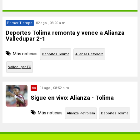
Primer Tiempo
02 ago., 03:20 a.m.
Deportes Tolima remonta y vence a Alianza
Valledupar 2-1
Más noticias:
Deportes Tolima
Alianza Petrolera
Valledupar FC
As
01 ago., 08:52 p.m.
Sigue en vivo: Alianza - Tolima
Más noticias:
Alianza Petrolera
Deportes Tolima