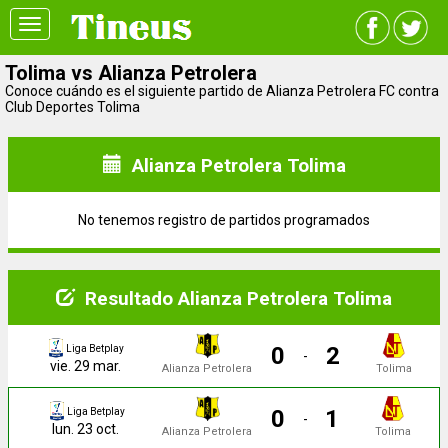
Toggle
navigation
Tolima vs Alianza Petrolera
Conoce cuándo es el siguiente partido de Alianza Petrolera FC contra
Club Deportes Tolima
Alianza Petrolera Tolima
No tenemos registro de partidos programados
Resultado Alianza Petrolera Tolima
0
2
Liga Betplay
-
vie. 29 mar.
Alianza Petrolera
Tolima
0
1
Liga Betplay
-
lun. 23 oct.
Alianza Petrolera
Tolima