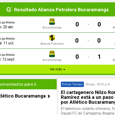
Resultado Alianza Petrolera Bucaramanga
0
0
Liga Betplay
-
b. 20 abr.
Bucaramanga
A
0
0
Liga Betplay
-
é. 11 oct.
Alianza Petrolera
0
1
Liga Betplay
-
. 12 sept.
Bucaramanga
A
Ver más
omendados para ti
Primer Tiempo
05 ago., 02:21 p.m.
El cartagenero Nilzo Ro
tlético Bucaramanga
Ramírez está a un paso 
por Atlético Bucaraman
El talentoso volante ofensivo, 
Squad FC de Cartagena, llegarí