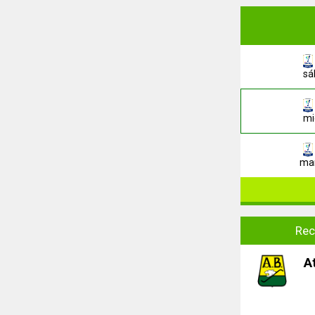
sá
mi
mar
Rec
A