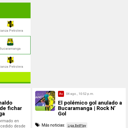
lianza Petrolera
Bucaramanga
lianza Petrolera
As
04 ago., 10:52 p.m.
naldo
El polémico gol anulado a
de fichar
Bucaramanga | Rock N’
ga
Gol
formado en
Más noticias:
a cedido desde
Liga BetPlay