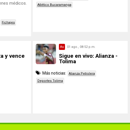
menes médicos.
Atlético Bucaramanga
Fichajes
As
01 ago., 08:52 p.m.
a y vence
Sigue en vivo: Alianza -
Tolima
Más noticias:
Alianza Petrolera
Deportes Tolima