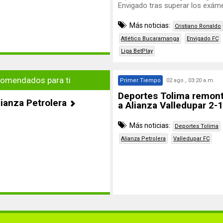
Envigado tras superar los exá
Más noticias:
Cristiano Ronaldo
Atlético Bucaramanga
Envigado FC
Liga BetPlay
omendados para ti
Primer Tiempo
02 ago., 03:20 a.m.
Deportes Tolima remont
lianza Petrolera
a Alianza Valledupar 2-1
Más noticias:
Deportes Tolima
Alianza Petrolera
Valledupar FC