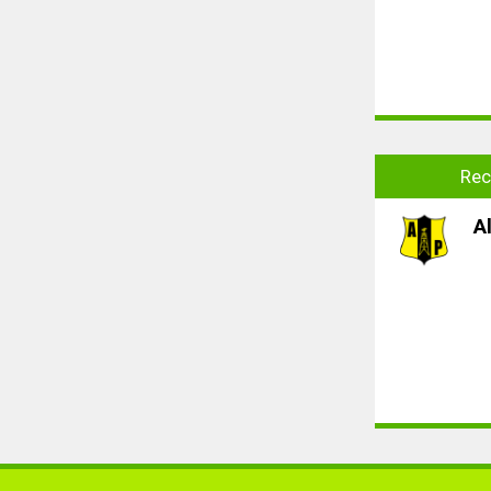
Rec
A