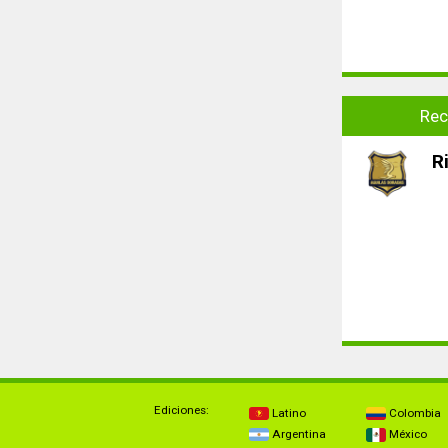
Rec
R
Ediciones:
Latino
Colombia
Argentina
México