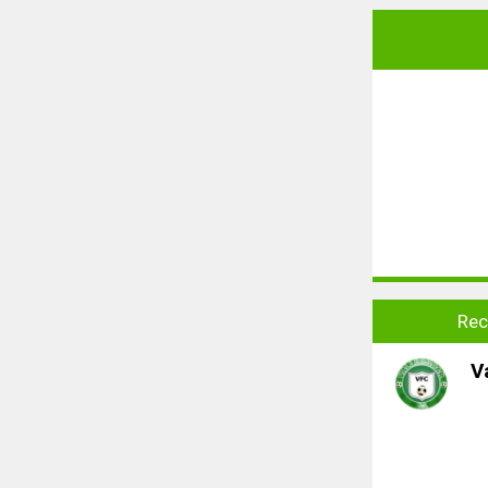
Rec
V