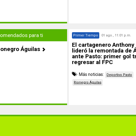
omendados para ti
Primer Tiempo
01 ago., 11:01 p.m.
El cartagenero Anthony
ionegro Águilas
lideró la remontada de 
ante Pasto: primer gol t
regresar al FPC
Más noticias:
Deportivo Pasto
Rionegro Águilas