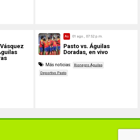
As
01 ago., 07:52 p.m.
 Vásquez
Pasto vs. Águilas
Águilas
Doradas, en vivo
ras
Más noticias:
Rionegro Águilas
Deportivo Pasto