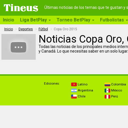
Últimas noticias de los temas que te gustan y
Inicio
Liga BetPlay
Torneo BetPlay
Futbolistas
Inicio
Deportes
Fútbol
Copa Oro 2015
Noticias Copa Oro
Todas las noticias de los principales medios int
y Canadá. Lo que necesitas saber en un solo lugar.
Ediciones:
Latino
Colombia
Argentina
México
Chile
Perú